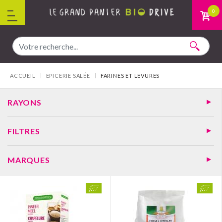
Aller au contenu
0
Vous êtes ici :
ACCUEIL
EPICERIE SALÉE
FARINES ET LEVURES
RAYONS
FILTRES
MARQUES