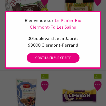
Bienvenue sur
Le Panier Bio
Clermont-Fd Les Salins
PAIN DES FLEURS AU
MELASSE CANNE A SUCRE
CACAO 160G
30 boulevard Jean Jaurès
63000 Clermont-Ferrand
2,89 €
2,79 €
Au lieu de 3,39 €
Au lieu de 3,20 €
CONTINUER SUR CE SITE