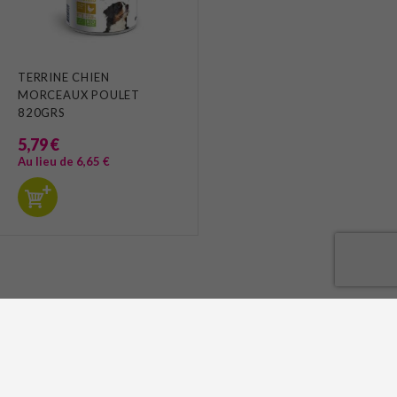
TERRINE CHIEN
MORCEAUX POULET
820GRS
5,79 €
Au lieu de 6,65 €