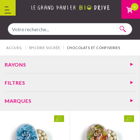
Aller au contenu
0
Vous êtes ici :
ACCUEIL
EPICERIE SUCRÉE
CHOCOLATS ET CONFISERIES
RAYONS
FILTRES
MARQUES