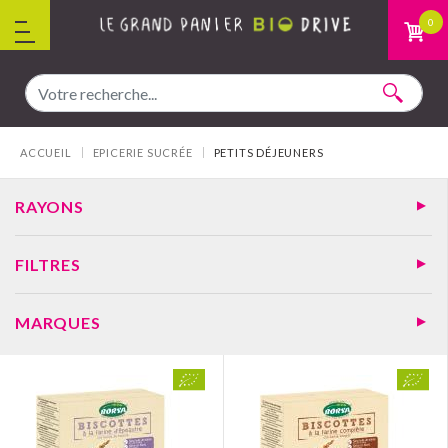
Aller au contenu
0
Vous êtes ici :
ACCUEIL
EPICERIE SUCRÉE
PETITS DÉJEUNERS
RAYONS
FILTRES
MARQUES