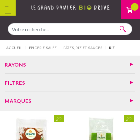
Aller au contenu
0
Vous êtes ici :
ACCUEIL
EPICERIE SALÉE
PÂTES, RIZ ET SAUCES
RIZ
RAYONS
FILTRES
MARQUES