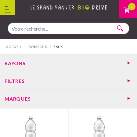
Aller au contenu
0
Vous êtes ici :
ACCUEIL
BOISSONS
EAUX
RAYONS
FILTRES
MARQUES