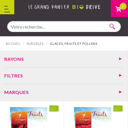
Aller au contenu
0
Vous êtes ici :
ACCUEIL
SURGELÉS
GLACES, FRUITS ET POLLENS
RAYONS
FILTRES
MARQUES