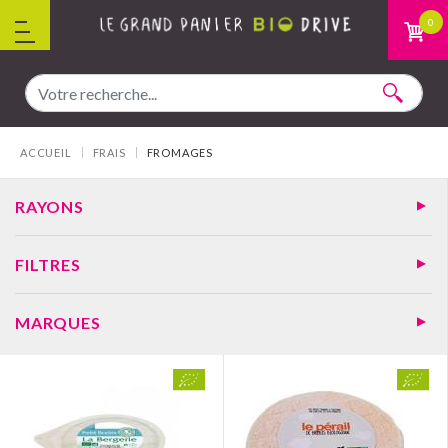
Aller au contenu
0
Vous êtes ici :
ACCUEIL
FRAIS
FROMAGES
RAYONS
FILTRES
MARQUES