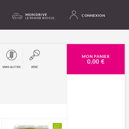
MON DRIVE
CONNEXION
LE PANIER BIO CLERMONT-FD LES SALINS
MON PANIER
0,00 €
SANS GLUTEN
BÉBÉ