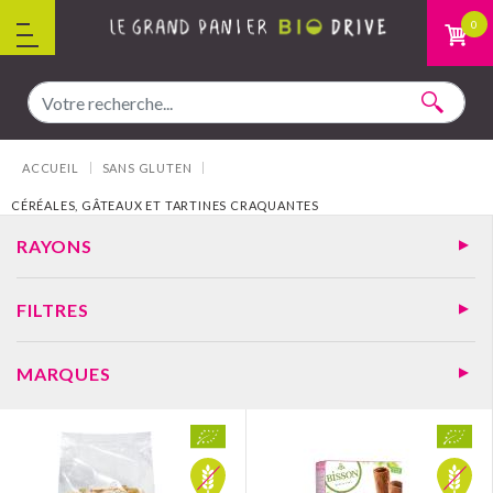
Aller au contenu
0
Vous êtes ici :
ACCUEIL
SANS GLUTEN
CÉRÉALES, GÂTEAUX ET TARTINES CRAQUANTES
RAYONS
FILTRES
MARQUES